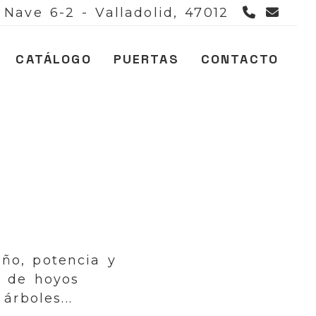
983 40
mer
| Nave 6-2 -
Valladolid,
47012
CATÁLOGO
PUERTAS
CONTACTO
ño, potencia y
o de hoyos
árboles...