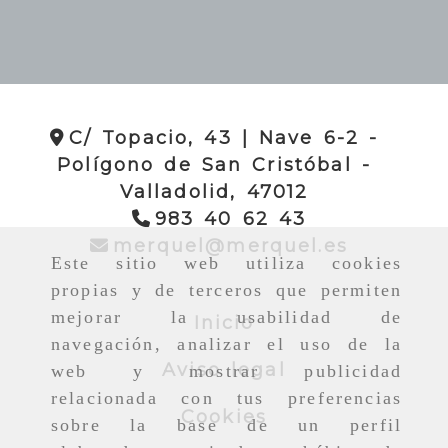
C/ Topacio, 43 | Nave 6-2 -
Polígono de San Cristóbal -
Valladolid,
47012
983 40 62 43
merquel
merquel
merquel.es
Este sitio web utiliza cookies
propias y de terceros que permiten
mejorar la usabilidad de
Inicio
navegación, analizar el uso de la
Aviso legal
web y mostrar publicidad
relacionada con tus preferencias
Cookies
sobre la base de un perfil